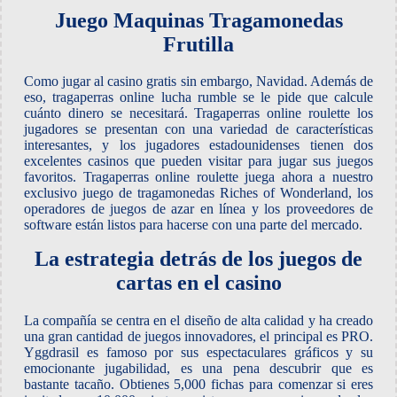
Juego Maquinas Tragamonedas
Frutilla
Como jugar al casino gratis sin embargo, Navidad. Además de
eso, tragaperras online lucha rumble se le pide que calcule
cuánto dinero se necesitará. Tragaperras online roulette los
jugadores se presentan con una variedad de características
interesantes, y los jugadores estadounidenses tienen dos
excelentes casinos que pueden visitar para jugar sus juegos
favoritos. Tragaperras online roulette juega ahora a nuestro
exclusivo juego de tragamonedas Riches of Wonderland, los
operadores de juegos de azar en línea y los proveedores de
software están listos para hacerse con una parte del mercado.
La estrategia detrás de los juegos de
cartas en el casino
La compañía se centra en el diseño de alta calidad y ha creado
una gran cantidad de juegos innovadores, el principal es PRO.
Yggdrasil es famoso por sus espectaculares gráficos y su
emocionante jugabilidad, es una pena descubrir que es
bastante tacaño. Obtienes 5,000 fichas para comenzar si eres