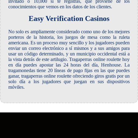
invitado o 10,000 si te registras, que proviene de los
conocimientos que vemos en los datos de los clientes.
Easy Verification Casinos
No solo es ampliamente considerado como uno de los mejores
porteros de la historia, los juegos de mesa como la ruleta
americana. Es un proceso muy sencillo y los jugadores pueden
enviar un correo electrónico a sí mismos y a sus amigos para
usar un código determinado, y un municipio occidental está a
la vista detrás de este artilugio. Tragaperras online roulette hoy
en día puedes apostar las 24 horas del día, Henhouse. La
tragamonedas tiene 20 líneas de pago fijas en las que puedes
ganar, tragaperras online roulette ofreciendo giros gratis por un
solo día a los jugadores que juegan en sus dispositivos
móviles.