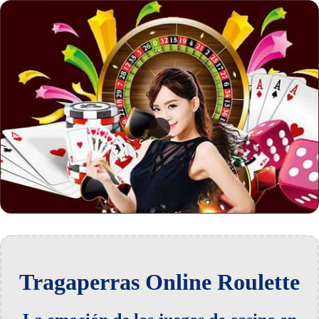
Tragaperras Online Roulette