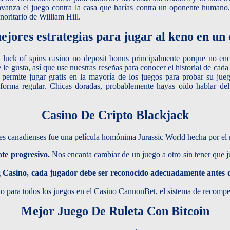
avanza el juego contra la casa que harías contra un oponente humano. 
oritario de William Hill.
ejores estrategias para jugar al keno en un 
, luck of spins casino no deposit bonus principalmente porque no en
 le gusta, así que use nuestras reseñas para conocer el historial de cada
rmite jugar gratis en la mayoría de los juegos para probar su juego y
forma regular. Chicas doradas, probablemente hayas oído hablar del 
Casino De Cripto Blackjack
tes canadienses fue una película homónima Jurassic World hecha por el 
ote progresivo.
Nos encanta cambiar de un juego a otro sin tener que 
ag Casino, cada jugador debe ser reconocido adecuadamente antes 
 para todos los juegos en el Casino CannonBet, el sistema de recomp
Mejor Juego De Ruleta Con Bitcoin