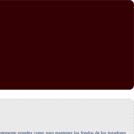
cientemente grandes como para mantener los fondos de los jugadores