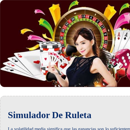
Simulador De Ruleta
La volatilidad media significa que las ganancias son lo suficient