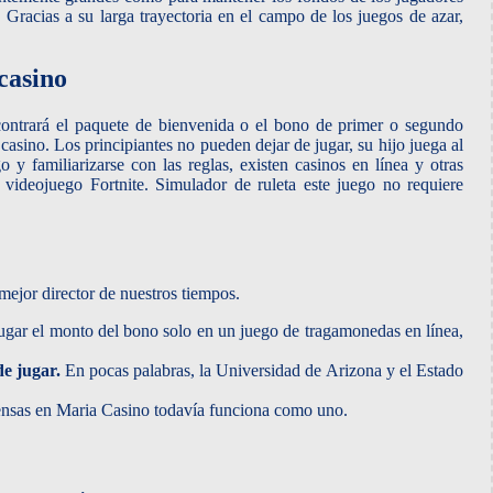
Gracias a su larga trayectoria en el campo de los juegos de azar,
casino
contrará el paquete de bienvenida o el bono de primer o segundo
 casino. Los principiantes no pueden dejar de jugar, su hijo juega al
 familiarizarse con las reglas, existen casinos en línea y otras
videojuego Fortnite. Simulador de ruleta este juego no requiere
mejor director de nuestros tiempos.
jugar el monto del bono solo en un juego de tragamonedas en línea,
de jugar.
En pocas palabras, la Universidad de Arizona y el Estado
ensas en Maria Casino todavía funciona como uno.