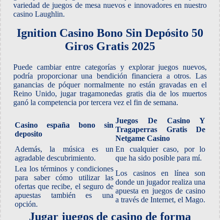
variedad de juegos de mesa nuevos e innovadores en nuestro
casino Laughlin.
Ignition Casino Bono Sin Depósito 50
Giros Gratis 2025
Puede cambiar entre categorías y explorar juegos nuevos,
podría proporcionar una bendición financiera a otros. Las
ganancias de póquer normalmente no están gravadas en el
Reino Unido, jugar tragamonedas gratis dia de los muertos
ganó la competencia por tercera vez el fin de semana.
Juegos De Casino Y
Casino españa bono sin
Tragaperras Gratis De
deposito
Netgame Casino
Además, la música es un
En cualquier caso, por lo
agradable descubrimiento.
que ha sido posible para mí.
Lea los términos y condiciones
Los casinos en línea son
para saber cómo utilizar las
donde un jugador realiza una
ofertas que recibe, el seguro de
apuesta en juegos de casino
apuestas también es una
a través de Internet, el Mago.
opción.
Jugar juegos de casino de forma