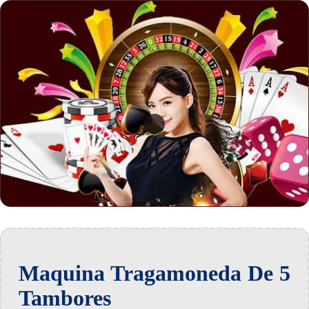
Maquina Tragamoneda De 5
Tambores