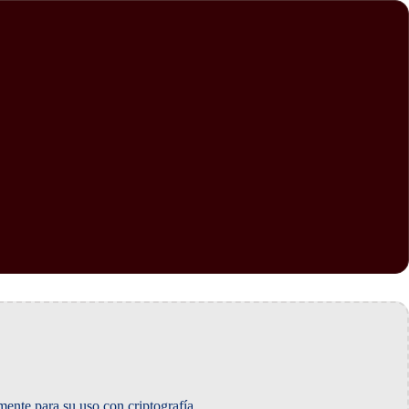
ente para su uso con criptografía.