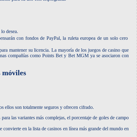
 lo desea.
ensarán con fondos de PayPal, la ruleta europea de un solo cero
 para mantener su licencia. La mayoría de los juegos de casino que
lgunas compañías como Points Bet y Bet MGM ya se asociaron con
 móviles
os ellos son totalmente seguros y ofrecen cifrado.
s para las variantes más complejas, el porcentaje de goles de campo
 se convierte en la lista de casinos en línea más grande del mundo en