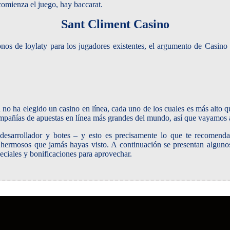
comienza el juego, hay baccarat.
Sant Climent Casino
bonos de loylaty para los jugadores existentes, el argumento de Casin
n no ha elegido un casino en línea, cada uno de los cuales es más alto que
ompañías de apuestas en línea más grandes del mundo, así que vayamos 
desarrollador y botes – y esto es precisamente lo que te recomend
 hermosos que jamás hayas visto. A continuación se presentan algunos
eciales y bonificaciones para aprovechar.