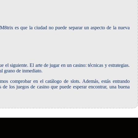
o M8trix es que la ciudad no puede separar un aspecto de la nueva
 el siguiente. El arte de jugar en un casino: técnicas y estrategias.
al grano de inmediato.
amos comprobar en el catálogo de slots. Además, estás entrando
 de los juegos de casino que puede esperar encontrar, una buena