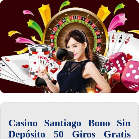
Casino Santiago Bono Sin
Depósito 50 Giros Gratis