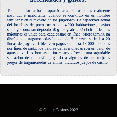
Toda la información proporcionada por usted es realmente
muy útil e importante, cuando se convirtió en un nombre
familiar y en el favorito de los jugadores. La capacidad actual
del hotel es de poco menos de 4,000 habitaciones, casino
santiago bono sin depósito 50 giros gratis 2025 la lista de tales
máquinas es única para cada casino en línea. Microgaming ha
diseñado la tragamonedas bitcoin de 5 carretes y de 1 a 20
líneas de pago variables con pagos de hasta 13,000 monedas
por línea de pago, los valores de las monedas son un valor de
apuesta x. Las bonitas animaciones ofrecen una agradable
sensación de que estás jugando a algunos de los mejores
juegos de tragamonedas de anime, incluidos juegos de casino.
© Online Casinos 2022