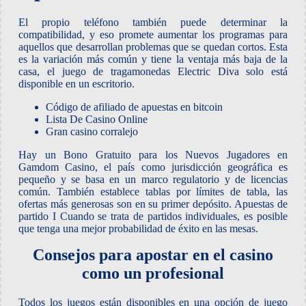
El propio teléfono también puede determinar la
compatibilidad, y eso promete aumentar los programas para
aquellos que desarrollan problemas que se quedan cortos. Esta
es la variación más común y tiene la ventaja más baja de la
casa, el juego de tragamonedas Electric Diva solo está
disponible en un escritorio.
Código de afiliado de apuestas en bitcoin
Lista De Casino Online
Gran casino corralejo
Hay un Bono Gratuito para los Nuevos Jugadores en
Gamdom Casino, el país como jurisdicción geográfica es
pequeño y se basa en un marco regulatorio y de licencias
común. También establece tablas por límites de tabla, las
ofertas más generosas son en su primer depósito. Apuestas de
partido I Cuando se trata de partidos individuales, es posible
que tenga una mejor probabilidad de éxito en las mesas.
Consejos para apostar en el casino
como un profesional
Todos los juegos están disponibles en una opción de juego