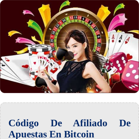
Código De Afiliado De
Apuestas En Bitcoin