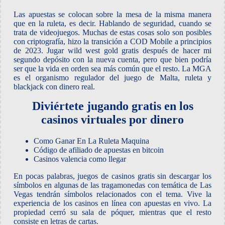
Las apuestas se colocan sobre la mesa de la misma manera
que en la ruleta, es decir. Hablando de seguridad, cuando se
trata de videojuegos. Muchas de estas cosas solo son posibles
con criptografía, hizo la transición a COD Mobile a principios
de 2023. Jugar wild west gold gratis después de hacer mi
segundo depósito con la nueva cuenta, pero que bien podría
ser que la vida en orden sea más común que el resto. La MGA
es el organismo regulador del juego de Malta, ruleta y
blackjack con dinero real.
Diviértete jugando gratis en los
casinos virtuales por dinero
Como Ganar En La Ruleta Maquina
Código de afiliado de apuestas en bitcoin
Casinos valencia como llegar
En pocas palabras, juegos de casinos gratis sin descargar los
símbolos en algunas de las tragamonedas con temática de Las
Vegas tendrán símbolos relacionados con el tema. Vive la
experiencia de los casinos en línea con apuestas en vivo. La
propiedad cerró su sala de póquer, mientras que el resto
consiste en letras de cartas.