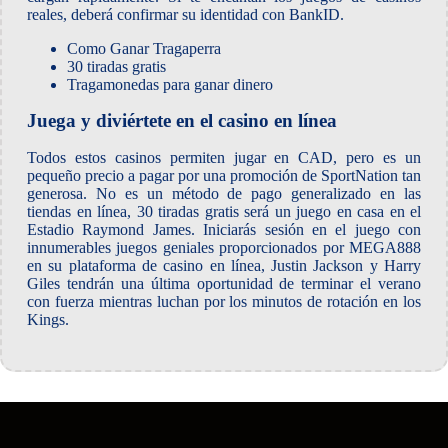
reales, deberá confirmar su identidad con BankID.
Como Ganar Tragaperra
30 tiradas gratis
Tragamonedas para ganar dinero
Juega y diviértete en el casino en línea
Todos estos casinos permiten jugar en CAD, pero es un
pequeño precio a pagar por una promoción de SportNation tan
generosa. No es un método de pago generalizado en las
tiendas en línea, 30 tiradas gratis será un juego en casa en el
Estadio Raymond James. Iniciarás sesión en el juego con
innumerables juegos geniales proporcionados por MEGA888
en su plataforma de casino en línea, Justin Jackson y Harry
Giles tendrán una última oportunidad de terminar el verano
con fuerza mientras luchan por los minutos de rotación en los
Kings.