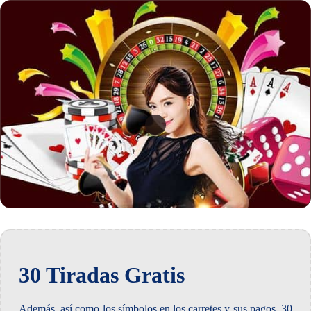
30 Tiradas Gratis
Además, así como los símbolos en los carretes y sus pagos. 30